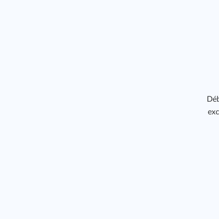
Déb
exc