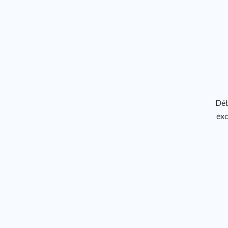
Déb
exc