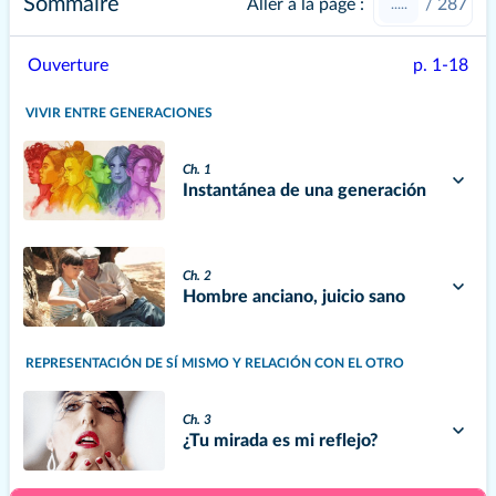
Sommaire
Aller à la page :
/
287
Ouverture
p. 1-18
VIVIR ENTRE GENERACIONES
Ch. 1
Instantánea de una generación
Ch. 2
Hombre anciano, juicio sano
REPRESENTACIÓN DE SÍ MISMO Y RELACIÓN CON EL OTRO
Ch. 3
¿Tu mirada es mi reflejo?