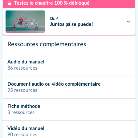
Testez le chapitre 100 % débloqué
Ch. 4
Juntos ¡sí se puede!
EL PASADO EN EL PRESENTE
Ressources complémentaires
Ch. 5
Audio du manuel
¿Día de la Hispanidad?
86 ressources
Document audio ou vidéo complémentaire
Ch. 6
95 ressources
¿Tradición o diversión?
Fiche méthode
8 ressources
Ch. A
De sol… ¿y sombra? - Uso
exclusivamente digital
Vidéo du manuel
90 ressources