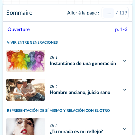
Sommaire
Aller à la page :
/
119
Ouverture
p. 1-3
VIVIR ENTRE GENERACIONES
Ch. 1
Instantánea de una generación
Ch. 2
Hombre anciano, juicio sano
REPRESENTACIÓN DE SÍ MISMO Y RELACIÓN CON EL OTRO
Ch. 3
¿Tu mirada es mi reflejo?