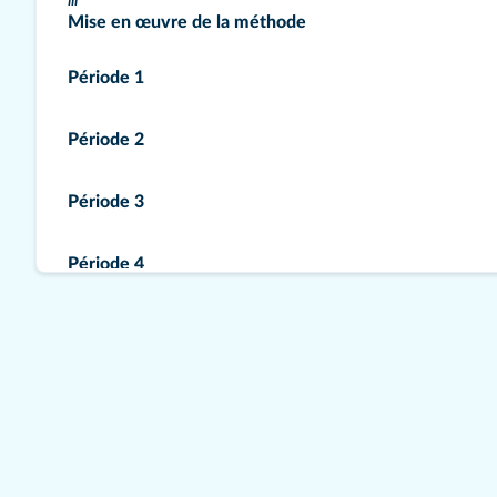
III
Mise en œuvre de la méthode
Période 1
Période 2
Période 3
Période 4
Période 5
Évaluations et guide d'utilisation
Evalutations