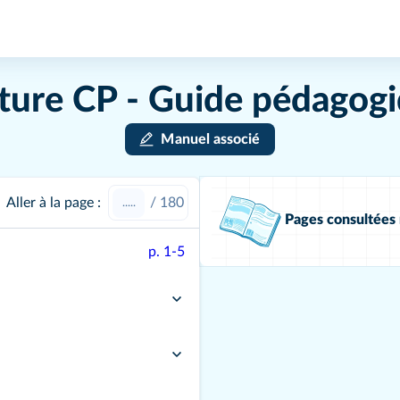
ture CP - Guide pédagog
Manuel associé
Aller à la page :
/
180
Pages consultée
p. 1-5