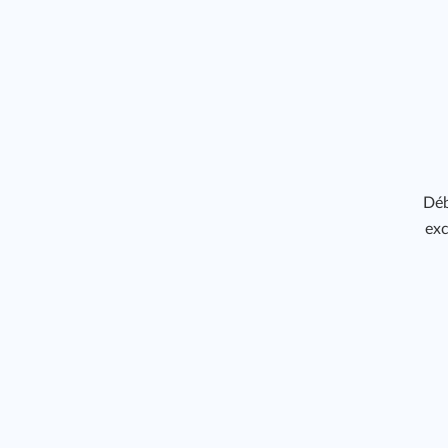
Déb
exc