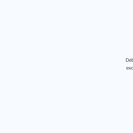
Déb
exc