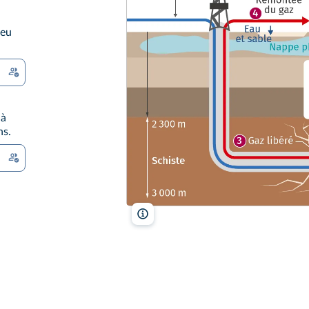
peu
 à
ns.
lelivrescolaire.fr