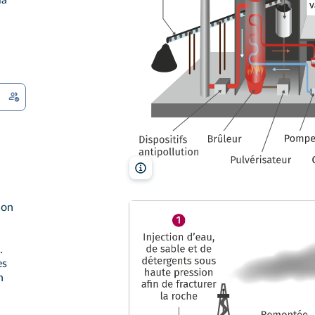
la
lelivrescolaire.fr
ion
.
es
n