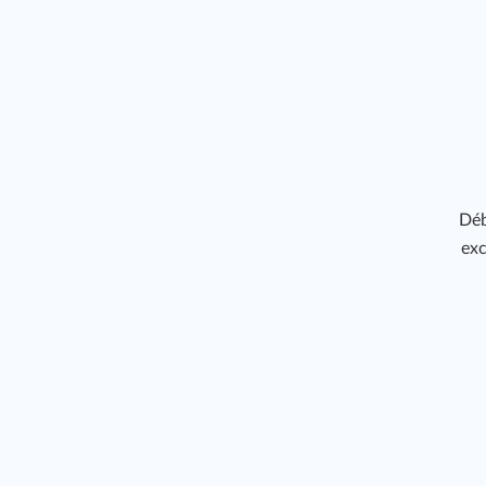
Déb
exc