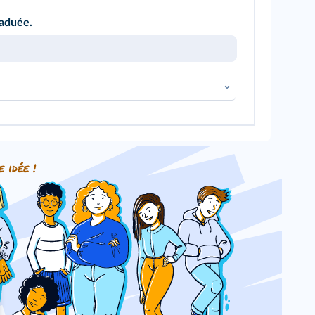
raduée.
e idée !