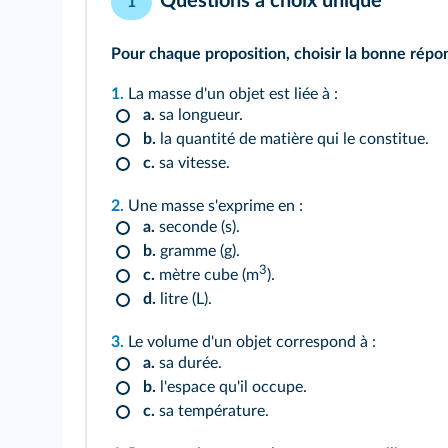
Questions à choix unique
1
Pour chaque proposition, choisir la bonne répo
1.
La masse d'un objet est liée à :
a.
sa longueur.
b.
la quantité de matière qui le constitue.
c.
sa vitesse.
2.
Une masse s'exprime en :
a.
seconde (s).
b.
gramme (g).
3
c.
mètre cube (m
).
d.
litre (L).
3.
Le volume d'un objet correspond à :
a.
sa durée.
b.
l'espace qu'il occupe.
c.
sa température.