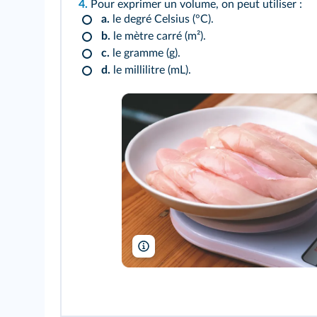
4.
Pour exprimer un volume, on peut utiliser :
a.
le degré Celsius (°C).
b.
le mètre carré (m²).
c.
le gramme (g).
d.
le millilitre (mL).
Pornpimon Ainkaew/Shutterstock