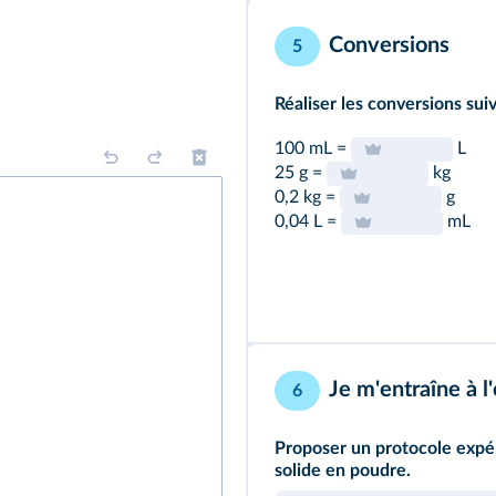
Conversions
5
Réaliser les conversions sui
100 mL =
L
25 g =
kg
0,2 kg =
g
0,04 L =
mL
Je m'entraîne à l'
6
Proposer un protocole expé
solide en poudre.