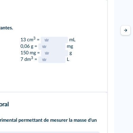
vantes.
3
13 cm
=
mL
0,06 g =
mg
150 mg =
g
3
7 dm
=
L
oral
rimental permettant de mesurer la masse d'un