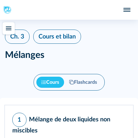
Ch. 3
Cours et bilan
Mélanges
Cours
Flashcards
Mélange de deux liquides non
1
miscibles