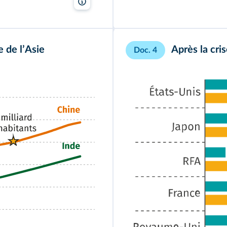
Lelivrescolaire.fr
 de lʼAsie
Après la cr
Doc. 4