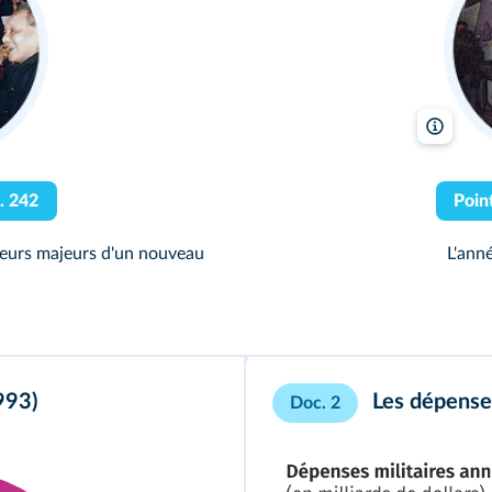
Alamy
. 242
teurs majeurs d'un nouveau
L'ann
993)
Les dépenses
Doc. 2