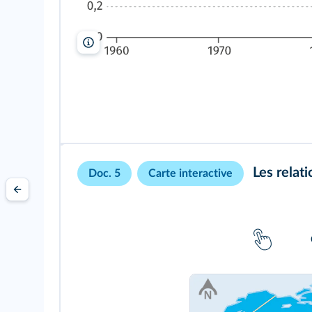
Lelivrescolaire.fr
Les relati
Doc. 5
Carte interactive