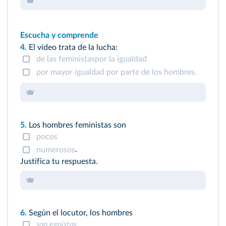
Escucha y comprende
4.
El vídeo trata de la lucha:
de las feministaspor la igualdad
por mayor igualdad por parte de los hombres.
5.
Los hombres feministas son
pocos
.
numerosos
Justifica tu respuesta.
6.
Según el locutor, los hombres
son egoístas