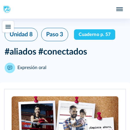
Unidad 8
Paso 3
Cuaderno p. 57
#aliados #conectados
Expresión oral