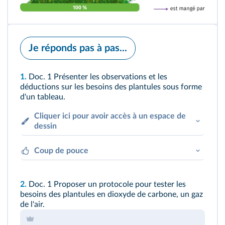
Je réponds pas à pas...
1.
Doc. 1
Présenter les observations et les
déductions sur les besoins des plantules sous forme
d'un tableau.
Cliquer ici pour avoir accès à un espace de
dessin
Coup de pouce
En colonnes, placer les diverses conditions
testées. En lignes, indiquer d'une part les
2.
Doc. 1
Proposer un protocole pour tester les
observations sur la croissance des plantules et
besoins des plantules en dioxyde de carbone, un gaz
d'autre part la conclusion à laquelle on aboutit
de l'air.
pour chaque manipulation.