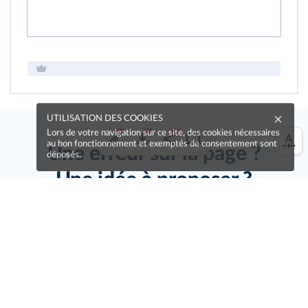
UTILISATION DES COOKIES
Lors de votre navigation sur ce site, des cookies nécessaires
au bon fonctionnement et exemptés de consentement sont
Une erreur sur la page ?
déposés.
Une idée à proposer ?
Nos manuels sont collaboratifs, n'hésitez pas à
nous en faire part.
Je contribue !