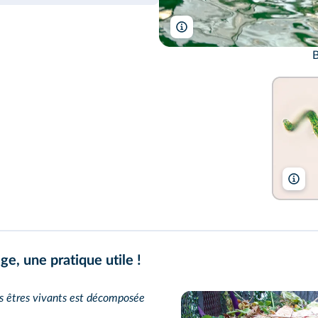
88studio/Shutterstock
B
Bi
e, une pratique utile !
s êtres vivants est décomposée