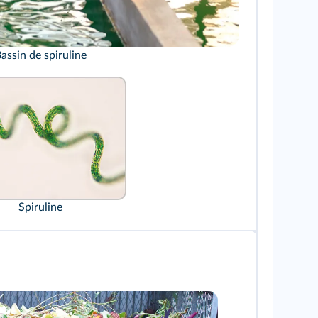
assin de spiruline
imBoom.nc/Shutterstock
Spiruline