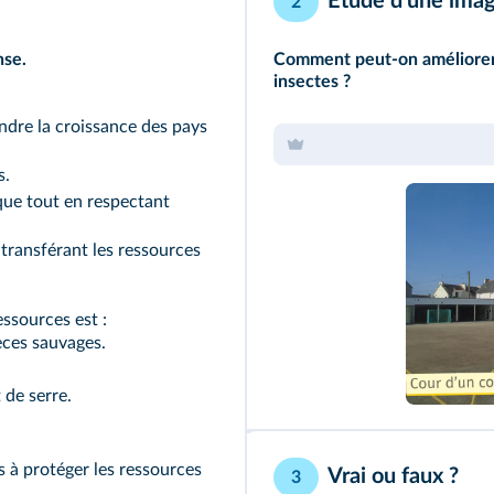
Étude d'une ima
2
nse.
Comment peut-on améliorer c
insectes ?
ndre la croissance des pays
s.
ue tout en respectant
 transférant les ressources
ssources est :
pèces sauvages.
 de serre.
s à protéger les ressources
Vrai ou faux ?
3