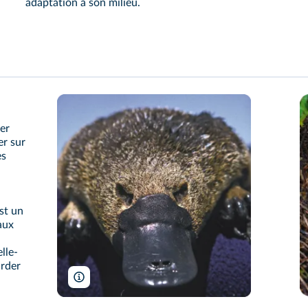
adaptation à son milieu.
cer
er sur
es
est un
aux
lle-
arder
Dr. Philip Bethge/Wikimedia