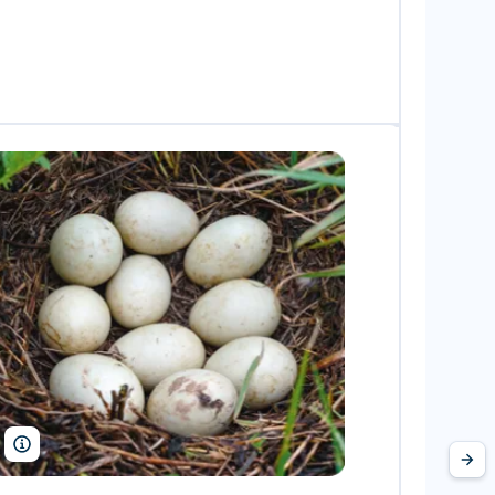
Vishnevskiy Vasily/Shutterstock