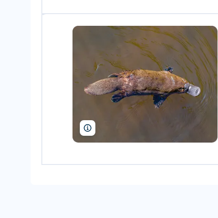
Lukas_Vejrik/Shutterstock