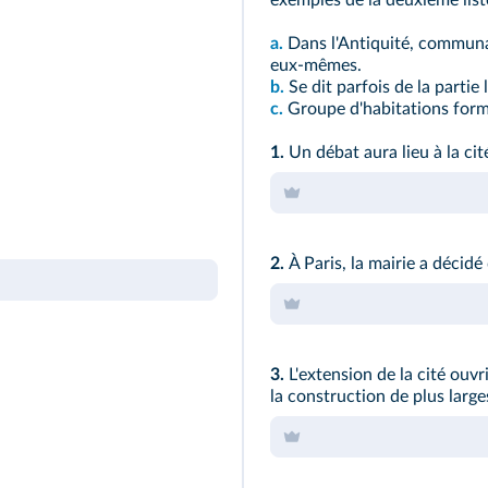
exemples de la deuxième list
a.
Dans l'Antiquité, communa
eux-mêmes.
b.
Se dit parfois de la partie 
c.
Groupe d'habitations for
1.
Un débat aura lieu à la cit
2.
À Paris, la mairie a décidé d
3.
L'extension de la cité ouvri
la construction de plus larg