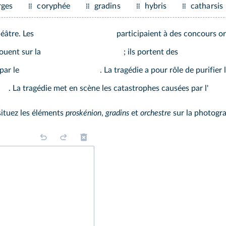
rges
coryphée
gradins
hybris
catharsis
héâtre. Les
participaient à des concours org
jouent sur la
; ils portent des
 par le
. La tragédie a pour rôle de purifie
. La tragédie met en scène les catastrophes causées par l'
situez les éléments
proskénion
,
gradins
et
orchestre
sur la photogra