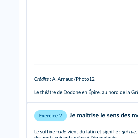
Crédits :
A. Arnaud/Photo12
Le théâtre de Dodone en Épire, au nord de la Grèce
Je maitrise le sens des m
Exercice 2
Le suffixe
-cide
vient du latin et signif e :
qui tue
.