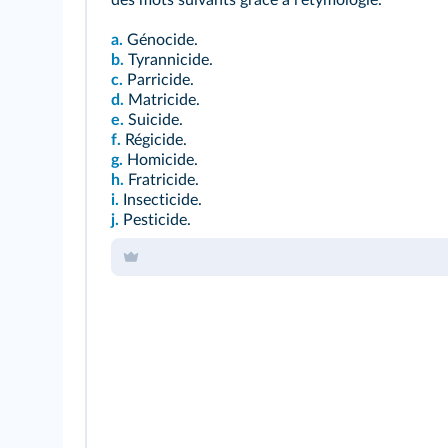
des mots suivants grâce à l'étymologie.
a.
Génocide.
b.
Tyrannicide.
c.
Parricide.
d.
Matricide.
e.
Suicide.
f.
Régicide.
g.
Homicide.
h.
Fratricide.
i.
Insecticide.
j.
Pesticide.