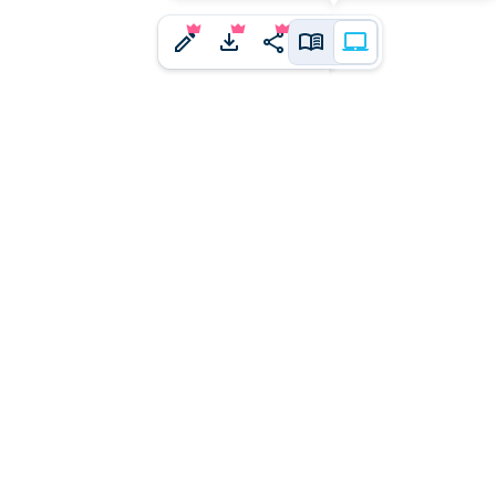
j'ai un
ne idée à proposer ?
us en faire part.