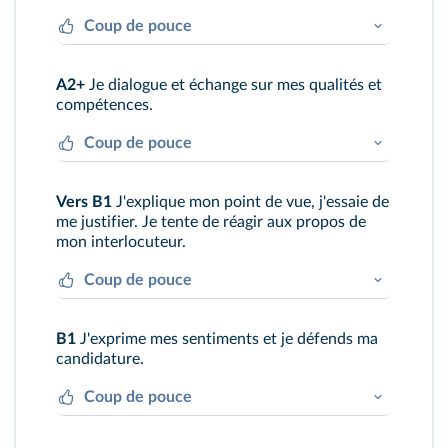
Coup de pouce
J'utilise
BE, HAVE
et le présent simple à
A2+
Je dialogue et échange sur mes qualités et
bon escient.
compétences.
Coup de pouce
J'utilise différents adjectifs pour décrire
Vers B1
J'explique mon point de vue, j'essaie de
ma personnalité. Je connais bien le lexique
me justifier. Je tente de réagir aux propos de
des sports et aventures.
mon interlocuteur.
Coup de pouce
Je suis capable de poser ou de répondre à
B1
J'exprime mes sentiments et je défends ma
10 questions différentes.
candidature.
Coup de pouce
Je parle avec aisance en évoquant le passé,