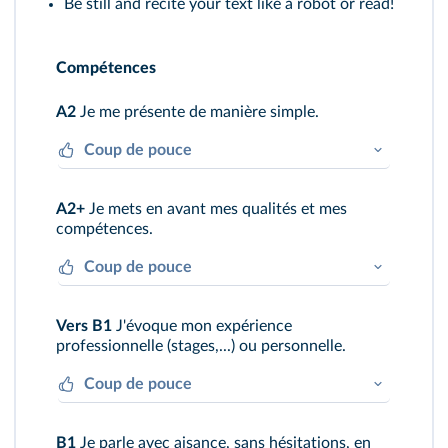
Be still and recite your text like a robot or read!
Compétences
A2
Je me présente de manière simple.
Coup de pouce
Je donne mon nom, mon âge et ma
A2+
Je mets en avant mes qualités et mes
nationalité. J'explique d'où je viens. Je
compétences.
salue au début et à la fin.
Coup de pouce
J'utilise différents adjectifs pour décrire
Vers B1
J'évoque mon expérience
ma personnalité. J'utilise
CAN
pour parler
professionnelle (stages,...) ou personnelle.
de mes loisirs et je précise mon niveau.
Coup de pouce
J'utilise
HAVE + V-en
pour dire ce que j'ai
B1
Je parle avec aisance, sans hésitations, en