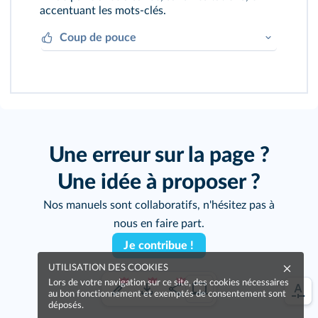
déjà fait. Je peux décrire une expérience
accentuant les mots-clés.
en particulier avec le preterit.
Coup de pouce
J'écoute la prononciation des mots sur
wordreference.com
ou
howjsay.com
et je m'entraine à les répéter avant
d'enregistrer ma vidéo.
Une erreur sur la page ?
Une idée à proposer ?
Nos manuels sont collaboratifs, n'hésitez pas à
nous en faire part.
Je contribue !
UTILISATION DES COOKIES
Lors de votre navigation sur ce site, des cookies nécessaires
au bon fonctionnement et exemptés de consentement sont
déposés.