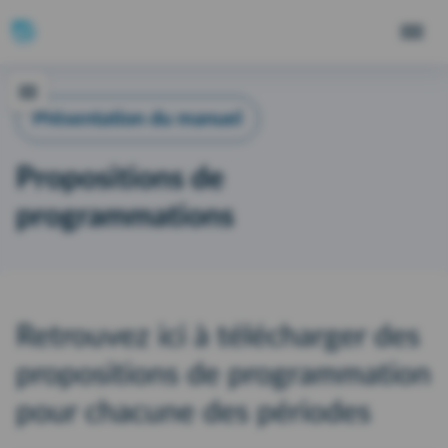
Présentation du manuel
Propositions de
programmations
Retrouvez ici à télécharger des
propositions de programmation
pour chacune des périodes