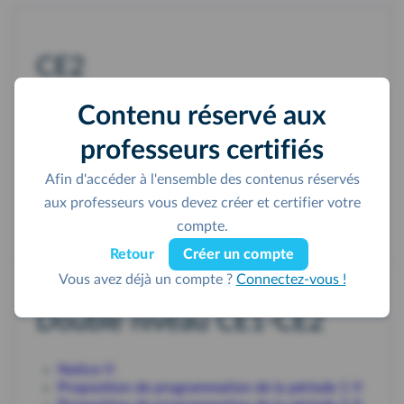
CE2
Contenu réservé aux
Proposition de programmation de la période 1
Proposition de programmation de la période 2
professeurs certifiés
Proposition de programmation de la période 3
Proposition de programmation de la période 4
Afin d'accéder à l'ensemble des contenus réservés
Proposition de programmation de la période 5
aux professeurs vous devez créer et certifier votre
Proposition de programmation des périodes 1 à
5
compte.
Retour
Créer un compte
Vous avez déjà un compte ?
Connectez-vous !
Double niveau CE1-CE2
Notice
Proposition de programmation de la période 1