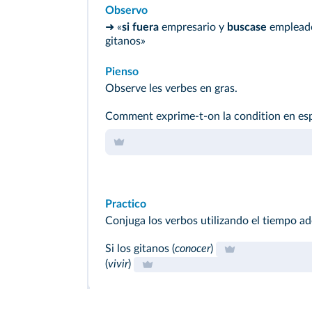
Observo
➜ «
si fuera
empresario y
buscase
emplead
gitanos»
Pienso
Observe les verbes en gras.
Comment exprime‑t‑on la condition en es
Practico
Conjuga los verbos utilizando el tiempo a
Si los gitanos (
conocer
)
(
vivir
)