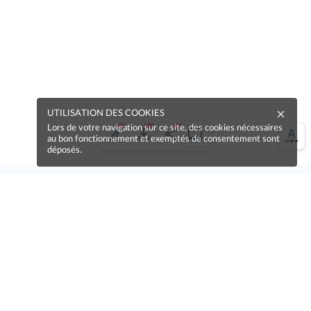
UTILISATION DES COOKIES
Lors de votre navigation sur ce site, des cookies nécessaires
au bon fonctionnement et exemptés de consentement sont
déposés.
Une erreur sur la page ?
Une idée à proposer ?
Nos manuels sont collaboratifs, n'hésitez pas à
nous en faire part.
Je contribue !