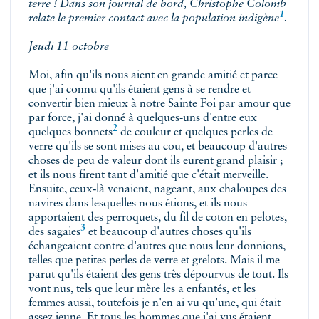
terre ! Dans son journal de bord, Christophe Colomb
1
relate le premier contact avec la population
indigène
.
Jeudi 11 octobre
Moi, afin qu'ils nous aient en grande amitié et parce
que j'ai connu qu'ils étaient gens à se rendre et
convertir bien mieux à notre Sainte Foi par amour que
par force, j'ai donné à quelques-uns d'entre eux
2
quelques
bonnets
de couleur et quelques perles de
verre qu'ils se sont mises au cou, et beaucoup d'autres
choses de peu de valeur dont ils eurent grand plaisir ;
et ils nous firent tant d'amitié que c'était merveille.
Ensuite, ceux‑là venaient, nageant, aux chaloupes des
navires dans lesquelles nous étions, et ils nous
apportaient des perroquets, du fil de coton en pelotes,
3
des
sagaies
et beaucoup d'autres choses qu'ils
échangeaient contre d'autres que nous leur donnions,
telles que petites perles de verre et grelots. Mais il me
parut qu'ils étaient des gens très dépourvus de tout. Ils
vont nus, tels que leur mère les a enfantés, et les
femmes aussi, toutefois je n'en ai vu qu'une, qui était
assez jeune. Et tous les hommes que j'ai vus étaient