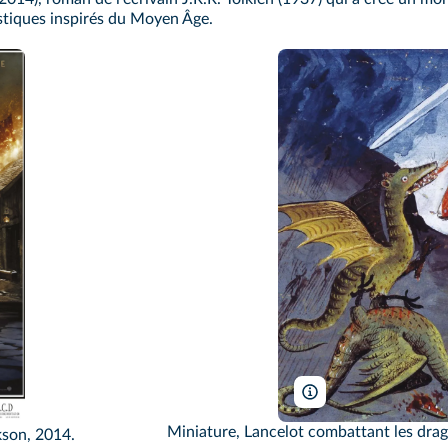
tastiques inspirés du Moyen Âge.
BNF
a-MGM-WingNut Films/DR/TCD
Miniature, Lancelot combattant les drag
kson, 2014.