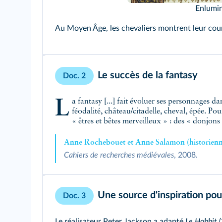
Enlumin
Au Moyen Âge, les chevaliers montrent leur cour
Le succès de la fantasy
Doc. 2
La fantasy [...] fait évoluer ses personnages dans un univers imaginaire proche [...] du Moyen Âge [...], qui pourrait se résumer souvent à quelques mots :
féodalité, château/citadelle, cheval, épée. Po
« êtres et bêtes merveilleux » : des « donjo
Anne Rochebouet et Anne Salamon (historienn
Cahiers de recherches médiévales
, 2008.
Une source d'inspiration pour
Doc. 3
Le réalisateur Peter Jackson a adapté
Le Hobbit
(