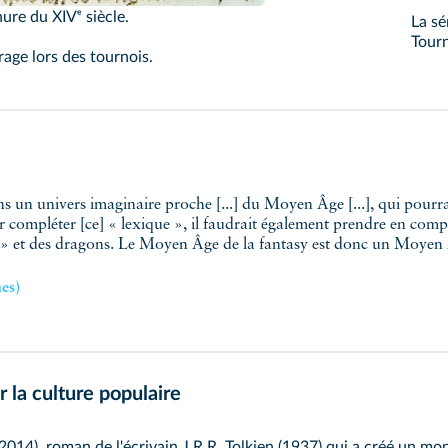
ure du XIVᵉ siècle.
La sé
Tourn
age lors des tournois.
ur compléter [ce] « lexique », il faudrait également prendre en compt
ns » et des dragons. Le Moyen Âge de la fantasy est donc un Moyen 
es)
 la culture populaire
2014), roman de l'écrivain J.R.R. Tolkien (1937) qui a créé un mon