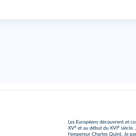
Les Européens découvrent et con
e
e
XV
et au début du XVI
siècle. 
l'empereur Charles Quint. Je part