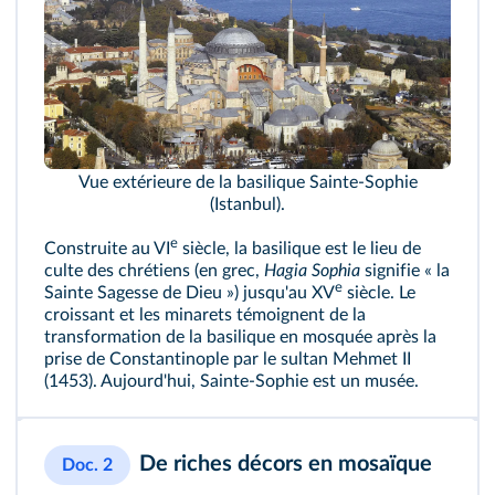
Vue extérieure de la basilique Sainte-Sophie
(Istanbul).
e
Construite au VI
siècle, la basilique est le lieu de
culte des chrétiens (en grec,
Hagia Sophia
signifie « la
e
Sainte Sagesse de Dieu ») jusqu'au XV
siècle. Le
croissant et les minarets témoignent de la
transformation de la basilique en mosquée après la
prise de Constantinople par le sultan Mehmet II
(1453). Aujourd'hui, Sainte-Sophie est un musée.
De riches décors en mosaïque
Doc. 2