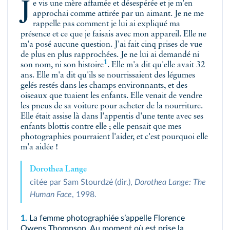
Je vis une mère affamée et désespérée et je m'en
approchai comme attirée par un aimant. Je ne me
rappelle pas comment je lui ai expliqué ma
présence et ce que je faisais avec mon appareil. Elle ne
m'a posé aucune question. J'ai fait cinq prises de vue
de plus en plus rapprochées. Je ne lui ai demandé ni
1
son nom, ni son
histoire
. Elle m'a dit qu'elle avait 32
ans. Elle m'a dit qu'ils se nourrissaient des légumes
gelés restés dans les champs environnants, et des
oiseaux que tuaient les enfants. Elle venait de vendre
les pneus de sa voiture pour acheter de la nourriture.
Elle était assise là dans l'appentis d'une tente avec ses
enfants blottis contre elle ; elle pensait que mes
photographies pourraient l'aider, et c'est pourquoi elle
m'a aidée !
Dorothea Lange
citée par Sam Stourdzé (dir.),
Dorothea Lange: The
Human Face
, 1998.
1.
La femme photographiée sʼappelle Florence
Owens Thompson. Au moment où est prise la