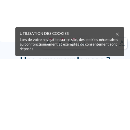
UTILISATION DES COOKIES
Lors de votre navigation sur ce site, des cookies nécessaires
au bon fonctionnement et exemptés de consentement sont
déposés.
Une erreur sur la page ?
Une idée à proposer ?
Nos manuels sont collaboratifs, n'hésitez pas à
nous en faire part.
Je contribue !