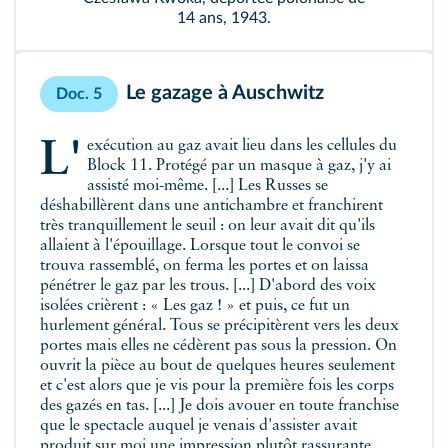
14 ans, 1943.
Le gazage à Auschwitz
Doc. 5
L'exécution au gaz avait lieu dans les cellules du
Block 11. Protégé par un masque à gaz, j'y ai
assisté moi-même. [...] Les Russes se
déshabillèrent dans une antichambre et franchirent
très tranquillement le seuil : on leur avait dit qu'ils
allaient à l'épouillage. Lorsque tout le convoi se
trouva rassemblé, on ferma les portes et on laissa
pénétrer le gaz par les trous. [...] D'abord des voix
isolées crièrent : « Les gaz ! » et puis, ce fut un
hurlement général. Tous se précipitèrent vers les deux
portes mais elles ne cédèrent pas sous la pression. On
ouvrit la pièce au bout de quelques heures seulement
et c'est alors que je vis pour la première fois les corps
des gazés en tas. [...] Je dois avouer en toute franchise
que le spectacle auquel je venais d'assister avait
produit sur moi une impression plutôt rassurante.