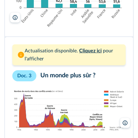
Lelivrescolaire.fr
Actualisation disponible.
Cliquez ici
pour
l'afficher
Un monde plus sûr ?
Doc. 3
Leliv