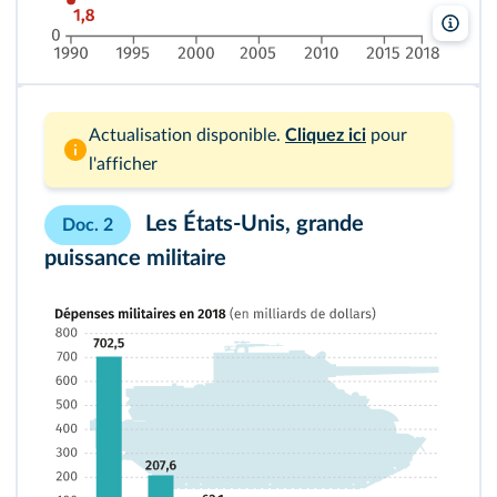
Leliv
Actualisation disponible.
Cliquez ici
pour
l'afficher
Les États-Unis, grande
Doc. 2
puissance militaire