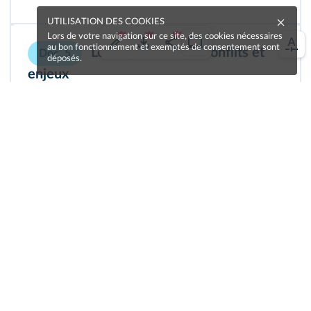
UTILISATION DES COOKIES
Lors de votre navigation sur ce site, des cookies nécessaires
au bon fonctionnement et exemptés de consentement sont
Le Moyen-Orient, conflits et
Doc. 5
déposés.
enjeux
Cliquez sur un
élément
de
légende ou un titre
pour l'afficher ou
le masquer