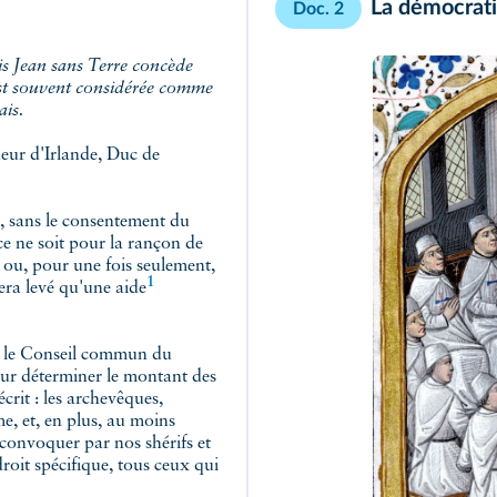
La démocrati
Doc. 2
 est souvent considérée comme
ais.
neur d'Irlande, Duc de
 sans le consentement du
 ne soit pour la rançon de
r ou, pour une fois seulement,
1
 sera levé qu'une
aide
ar le Conseil commun du
pour déterminer le montant des
rit : les archevêques,
, et, en plus, au moins
convoquer par nos shérifs et
droit spécifique, tous ceux qui