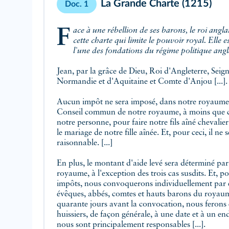
La Grande Charte (1215)
Doc. 1
Face à une rébellion de ses barons, le roi anglais Jean sans Terre concède
cette charte qui limite le pouvoir royal. Elle
l'une des fondations du régime politique angl
Jean, par la grâce de Dieu, Roi d'Angleterre, Seig
Normandie et d'Aquitaine et Comte d'Anjou [...].
Aucun impôt ne sera imposé, dans notre royaume,
Conseil commun de notre royaume, à moins que ce
notre personne, pour faire notre fils aîné chevalie
le mariage de notre fille aînée. Et, pour ceci, il ne
raisonnable. [...]
En plus, le montant d'aide levé sera déterminé p
royaume, à l'exception des trois cas susdits. Et, 
impôts, nous convoquerons individuellement par éc
évêques, abbés, comtes et hauts barons du royaume
quarante jours avant la convocation, nous ferons 
huissiers, de façon générale, à une date et à un en
nous sont principalement responsables [...].