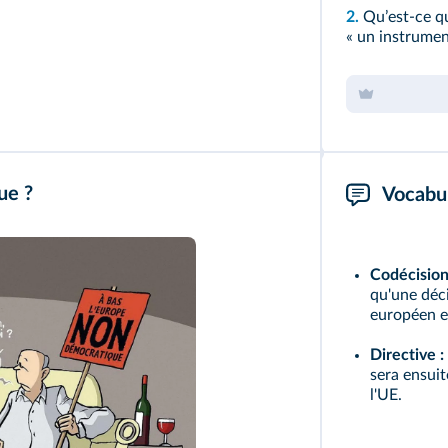
2.
Quʼest-ce qu
« un instrumen
ue ?
Vocabul
Codécision 
qu'une déci
européen e
Directive :
sera ensuit
l'UE.