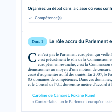
Organisez un débat dans la classe où vous conf
Compétence(s)
Respecter la diversité des points de vue.
Savoir écouter et apprendre à débattre.
Le rôle accru du Parlement 
Doc. 1
Ce n'est pas le Parlement européen qui veille à la bonne application des traités puisque
c'est précisément le rôle de la Commission 
européen en revanche, c'est la Commission e
démissionner au moyen d'une motion de censure. Qu
cessé d'augmenter au fil des traités. En 2007, le 
85 domaines de compétences. Dans ces domaines, 
et le Conseil de l'UE doivent se mettre d'accord à l
Caroline de Camaret, Roxane Runel
« Contre-faits : un le Parlement européen est-