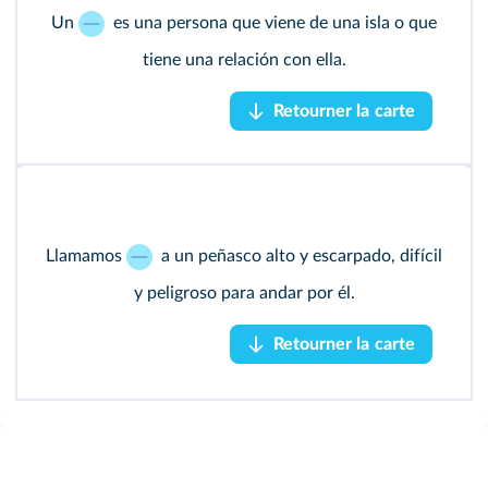
Un
Un
es una persona que viene de una isla o que
es una persona que viene de una isla o
isleño
que tiene una relación con ella.
tiene una relación con ella.
Retourner la carte
Retourner la carte
Llamamos
Llamamos
a un peñasco alto y escarpado, difícil
a un peñasco alto y escarpado,
risco
difícil y peligroso para andar por él.
y peligroso para andar por él.
Retourner la carte
Retourner la carte