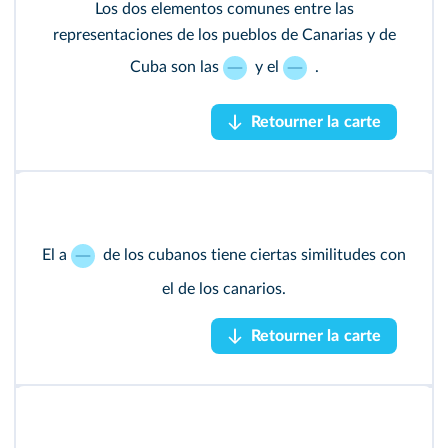
Los dos elementos comunes entre las
Los dos elementos comunes entre las
representaciones de los pueblos de Canarias y de
representaciones de los pueblos de Canarias y de
Cuba son las
Cuba son las
y el
y el
.
.
palmeras
campanario
Retourner la carte
Retourner la carte
El a
El a
de los cubanos tiene ciertas similitudes con
de los cubanos tiene ciertas
acento
similitudes con el de los canarios.
el de los canarios.
Retourner la carte
Retourner la carte