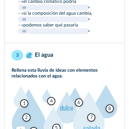
- «el cambio climático podría
»
- «si la composición del agua cambia,
»
- «podemos saber qué pasaría
»
El agua
3
Rellena esta lluvia de ideas con elementos
relacionados con el agua.
4
6
1
8
2
7
5