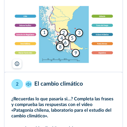
1
2
3
4
5
6
7
8
9
Lelivrescolaire.fr
El cambio climático
2
¿Recuerdas lo que pasaría si...? Completa las frases
y comprueba las respuestas con el vídeo
«Patagonia chilena, laboratorio para el estudio del
cambio climático».