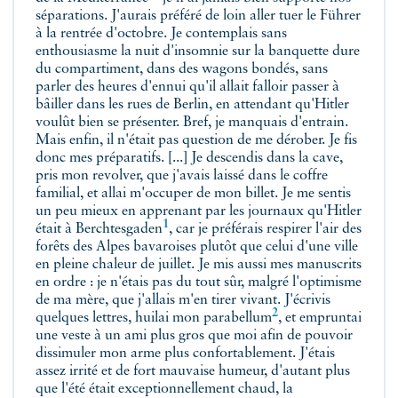
séparations. J'aurais préféré de loin aller tuer le Führer
à la rentrée d'octobre. Je contemplais sans
enthousiasme la nuit d'insomnie sur la banquette dure
du compartiment, dans des wagons bondés, sans
parler des heures d'ennui qu'il allait falloir passer à
bâiller dans les rues de Berlin, en attendant qu'Hitler
voulût bien se présenter. Bref, je manquais d'entrain.
Mais enfin, il n'était pas question de me dérober. Je fis
donc mes préparatifs. [...] Je descendis dans la cave,
pris mon revolver, que j'avais laissé dans le coffre
familial, et allai m'occuper de mon billet. Je me sentis
un peu mieux en apprenant par les journaux qu'Hitler
1
était à
Berchtesgaden
, car je préférais respirer l'air des
forêts des Alpes bavaroises plutôt que celui d'une ville
en pleine chaleur de juillet. Je mis aussi mes manuscrits
en ordre : je n'étais pas du tout sûr, malgré l'optimisme
de ma mère, que j'allais m'en tirer vivant. J'écrivis
2
quelques lettres, huilai mon
parabellum
, et empruntai
une veste à un ami plus gros que moi afin de pouvoir
dissimuler mon arme plus confortablement. J'étais
assez irrité et de fort mauvaise humeur, d'autant plus
que l'été était exceptionnellement chaud, la