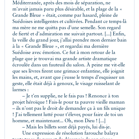
Méditerranée, après des mois de séparation, ne
m'avait jamais paru plus désirable, et la plage de la «
Grande Bleue » était, comme par hasard, pleine de
Suédoises intelligentes et cultivées. Pendant ce temps-là
ma mère ne me quitta pas d'une semelle. Son regard
de fierté et d'admiration me suivait partout. [...] Enfin,
la veille du grand jour, j'allai prendre mon dernier bain
à la « Grande Bleue », et regardai ma dernière
Suédoise avec émotion. Ce fut à mon retour de la
plage que je trouvai ma grande artiste dramatique
écroulée dans un fauteuil du salon. À peine me vit-elle
que ses lèvres firent une grimace enfantine, elle joignit
les mains, et, avant que j'eusse le temps d'esquisser un
geste, elle était déjà à genoux, le visage ruisselant de
larmes :
– Je t'en supplie, ne le fais pas ! Renonce à ton
projet héroïque ! Fais-le pour ta pauvre vieille maman
– ils n'ont pas le droit de demander ça à un fils unique
! J'ai tellement lutté pour t'élever, pour faire de toi un
homme, et maintenant... Oh, mon Dieu ! [...]
– Mais les billets sont déjà payés, lui dis-je.
Une expression de résolution farouche balaya