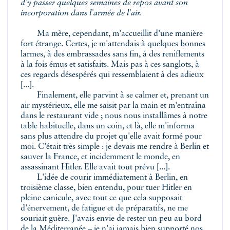
d'y passer quelques semaines de repos avant son
incorporation dans l'armée de l'air.
Ma mère, cependant, m'accueillit d'une manière
fort étrange. Certes, je m'attendais à quelques bonnes
larmes, à des embrassades sans fin, à des reniflements
à la fois émus et satisfaits. Mais pas à ces sanglots, à
ces regards désespérés qui ressemblaient à des adieux
[...].
Finalement, elle parvint à se calmer et, prenant un
air mystérieux, elle me saisit par la main et m'entraîna
dans le restaurant vide ; nous nous installâmes à notre
table habituelle, dans un coin, et là, elle m'informa
sans plus attendre du projet qu'elle avait formé pour
moi. C'était très simple : je devais me rendre à Berlin et
sauver la France, et incidemment le monde, en
assassinant Hitler. Elle avait tout prévu [...].
L'idée de courir immédiatement à Berlin, en
troisième classe, bien entendu, pour tuer Hitler en
pleine canicule, avec tout ce que cela supposait
d'énervement, de fatigue et de préparatifs, ne me
souriait guère. J'avais envie de rester un peu au bord
de la Méditerranée – je n'ai jamais bien supporté nos