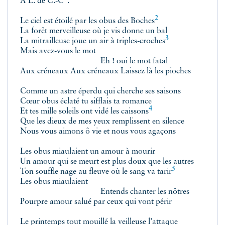
À
L. de C.-C
.
2
Le ciel est étoilé par les obus des
Boches
La forêt merveilleuse où je vis donne un bal
3
La mitrailleuse joue un air à
triples-croches
Mais avez-vous le mot
Eh ! oui le mot fatal
Aux créneaux Aux créneaux Laissez là les pioches
Comme un astre éperdu qui cherche ses saisons
Cœur obus éclaté tu sifflais ta romance
4
Et tes mille soleils ont vidé les
caissons
Que les dieux de mes yeux remplissent en silence
Nous vous aimons ô vie et nous vous agaçons
Les obus miaulaient un amour à mourir
Un amour qui se meurt est plus doux que les autres
5
Ton souffle nage au fleuve où le sang va
tarir
Les obus miaulaient
Entends chanter les nôtres
Pourpre amour salué par ceux qui vont périr
Le printemps tout mouillé la veilleuse l'attaque