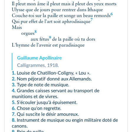
Il pleut mon âme il pleut mais il pleut des yeux morts
Ulysse que de jours pour rentrer dans Ithaque
6
Couche-toi sur la paille et songe un beau
remords
7
Qui pur effet de l'art soit
aphrodisiaque
Mais
8
orgues
9
aux
fétus
de la paille où tu dors
L'hymne de l'avenir est paradisiaque
Guillaume Apollinaire
Calligrammes, 1918.
1.
Louise de Chatillon-Coligny, « Lou ».
2.
Nom péjoratif donné aux Allemands.
3.
Type de note de musique.
4.
Grandes caisses servant au transport de
munitions et de vivres.
5.
S'écouler jusqu'à épuisement.
6.
Chose qu'on regrette.
7.
Qui suscite le désir amoureux.
8.
Instrument de musique ou engin militaire doté de
canons.