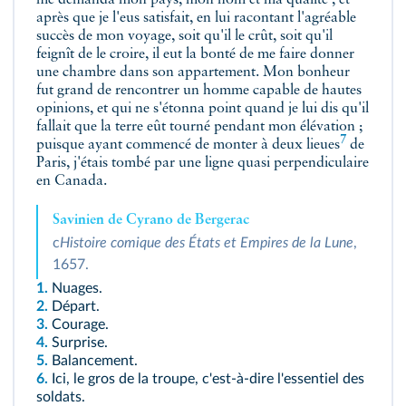
me demanda mon pays, mon nom et ma qualité ; et
après que je l'eus satisfait, en lui racontant l'agréable
succès de mon voyage, soit qu'il le crût, soit qu'il
feignît de le croire, il eut la bonté de me faire donner
une chambre dans son appartement. Mon bonheur
fut grand de rencontrer un homme capable de hautes
opinions, et qui ne s'étonna point quand je lui dis qu'il
fallait que la terre eût tourné pendant mon élévation ;
7
puisque ayant commencé de monter à deux
lieues
de
Paris, j'étais tombé par une ligne quasi perpendiculaire
en Canada.
Savinien de Cyrano de Bergerac
c
Histoire comique des États et Empires de la Lune
,
1657.
1.
Nuages.
2.
Départ.
3.
Courage.
4.
Surprise.
5.
Balancement.
6.
Ici, le gros de la troupe, c'est-à-dire l'essentiel des
soldats.