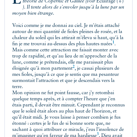
théorie de Copernic et Galilée (voir
Éclairage
(⇩)
). Il tente alors de s'envoler jusqu'à la lune par un
moyen bien étrange.
Voici comme je me donnai au ciel. Je m'étais attaché
autour de moi quantité de fioles pleines de rosée, et la
chaleur du soleil qui les attirait m'éleva si haut, qu'à la
1
fin je me trouvai au-dessus des plus hautes
nuées
.
Mais comme cette attraction me faisait monter avec
trop de rapidité, et qu'au lieu de m'approcher de la
lune, comme je prétendais, elle me paraissait plus
2
éloignée qu'à mon
partement
, je cassai plusieurs de
mes fioles, jusqu'à ce que je sentis que ma pesanteur
surmontait l'attraction et que je descendais vers la
terre.
Mon opinion ne fut point fausse, car j'y retombai
quelque temps après, et à compter l'heure que j'en
étais parti, il devait être minuit. Cependant je reconnus
que le soleil était alors au plus haut de l'horizon, et
qu'il était midi. Je vous laisse à penser combien je fus
étonné : certes je le fus de si bonne sorte que, ne
sachant à quoi attribuer ce miracle, j'eus l'insolence de
3
m'imaginer qu'en faveur de ma
hardiesse
, Dieu avait