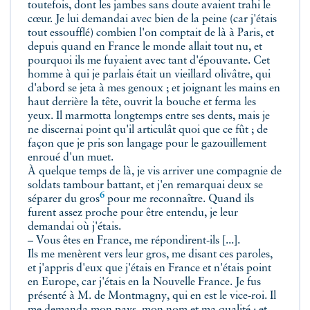
toutefois, dont les jambes sans doute avaient trahi le
cœur. Je lui demandai avec bien de la peine (car j'étais
tout essoufflé) combien l'on comptait de là à Paris, et
depuis quand en France le monde allait tout nu, et
pourquoi ils me fuyaient avec tant d'épouvante. Cet
homme à qui je parlais était un vieillard olivâtre, qui
d'abord se jeta à mes genoux ; et joignant les mains en
haut derrière la tête, ouvrit la bouche et ferma les
yeux. Il marmotta longtemps entre ses dents, mais je
ne discernai point qu'il articulât quoi que ce fût ; de
façon que je pris son langage pour le gazouillement
enroué d'un muet.
À quelque temps de là, je vis arriver une compagnie de
soldats tambour battant, et j'en remarquai deux se
6
séparer du
gros
pour me reconnaître. Quand ils
furent assez proche pour être entendu, je leur
demandai où j'étais.
– Vous êtes en France, me répondirent-ils [...].
Ils me menèrent vers leur gros, me disant ces paroles,
et j'appris d'eux que j'étais en France et n'étais point
en Europe, car j'étais en la Nouvelle France. Je fus
présenté à M. de Montmagny, qui en est le vice-roi. Il