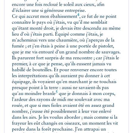
encore une fois recloué le soleil aux cieux, afin
d'éclairer une si généreuse entreprise.
4
Ce qui accrut mon
ébahissement
, ce fut de ne point
connaître le pays où j'étais, vu qu'il me semblait
qu'étant monté droit, je devais être descendu au même
lieu d'où j'étais parti. Équipé comme j'étais, je
m'acheminai vers une chaumière, où j'aperçus de la
fumée ; et j'en étais à peine à une portée de pistolet,
que je me vis entouré d'un grand nombre de sauvages.
Ils parurent fort surpris de ma rencontre ; car j'étais le
premier, à ce que je pense, qu'ils eussent jamais vu
habillé de bouteilles. Et pour renverser encore toutes
les interprétations qu'ils auraient pu donner à cet
équipage, ils voyaient qu'en marchant je ne touchais
presque point à la terre : aussi ne savaient-ils pas
5
qu'au moindre
branle
que je donnais à mon corps,
l'ardeur des rayons de midi me soulevait avec ma
rosée, et que si mes fioles avaient été en assez grand
nombre, j'eusse été possiblement à leur vue enlevé
dans les airs. Je les voulus aborder ; mais comme si la
frayeur les eût changés en oiseaux, un moment les vit
perdre dans la forêt prochaine. J'en attrapai un