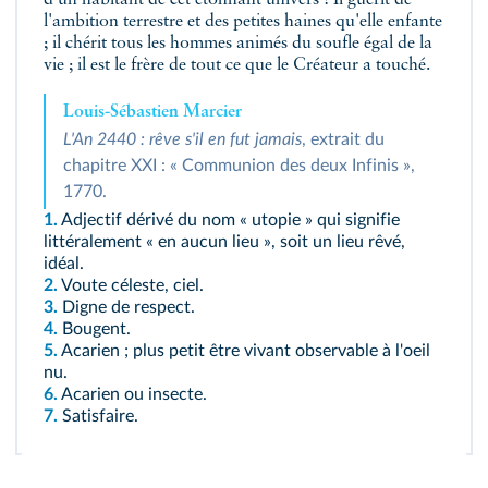
d'un habitant de cet étonnant univers ! Il guérit de
l'ambition terrestre et des petites haines qu'elle enfante
; il chérit tous les hommes animés du soufle égal de la
vie ; il est le frère de tout ce que le Créateur a touché.
Louis-Sébastien Marcier
L'An 2440 : rêve s'il en fut jamais
, extrait du
chapitre XXI : « Communion des deux Infinis »,
1770.
1.
Adjectif dérivé du nom « utopie » qui signifie
littéralement « en aucun lieu », soit un lieu rêvé,
idéal.
2.
Voute céleste, ciel.
3.
Digne de respect.
4.
Bougent.
5.
Acarien ; plus petit être vivant observable à l'oeil
nu.
6.
Acarien ou insecte.
7.
Satisfaire.