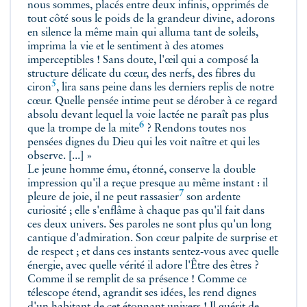
nous sommes, placés entre deux infinis, opprimés de
tout côté sous le poids de la grandeur divine, adorons
en silence la même main qui alluma tant de soleils,
imprima la vie et le sentiment à des atomes
imperceptibles ! Sans doute, l'œil qui a composé la
structure délicate du cœur, des nerfs, des fibres du
5
ciron
, lira sans peine dans les derniers replis de notre
cœur. Quelle pensée intime peut se dérober à ce regard
absolu devant lequel la voie lactée ne paraît pas plus
6
que la trompe de la
mite
? Rendons toutes nos
pensées dignes du Dieu qui les voit naître et qui les
observe. [...] »
Le jeune homme ému, étonné, conserve la double
impression qu'il a reçue presque au même instant : il
7
pleure de joie, il ne peut
rassasier
son ardente
curiosité ; elle s'enflâme à chaque pas qu'il fait dans
ces deux univers. Ses paroles ne sont plus qu'un long
cantique d'admiration. Son cœur palpite de surprise et
de respect ; et dans ces instants sentez-vous avec quelle
énergie, avec quelle vérité il adore l'Être des êtres ?
Comme il se remplit de sa présence ! Comme ce
télescope étend, agrandit ses idées, les rend dignes