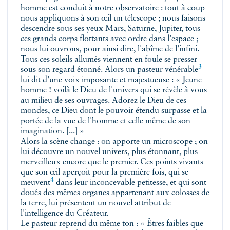
homme est conduit à notre observatoire : tout à coup
nous appliquons à son œil un télescope ; nous faisons
descendre sous ses yeux Mars, Saturne, Jupiter, tous
ces grands corps flottants avec ordre dans l'espace ;
nous lui ouvrons, pour ainsi dire, l'abîme de l'infini.
Tous ces soleils allumés viennent en foule se presser
3
sous son regard étonné. Alors un pasteur
vénérable
lui dit d'une voix imposante et majestueuse : « Jeune
homme ! voilà le Dieu de l'univers qui se révèle à vous
au milieu de ses ouvrages. Adorez le Dieu de ces
mondes, ce Dieu dont le pouvoir étendu surpasse et la
portée de la vue de l'homme et celle même de son
imagination. [...] »
Alors la scène change : on apporte un microscope ; on
lui découvre un nouvel univers, plus étonnant, plus
merveilleux encore que le premier. Ces points vivants
que son œil aperçoit pour la première fois, qui se
4
meuvent
dans leur inconcevable petitesse, et qui sont
doués des mêmes organes appartenant aux colosses de
la terre, lui présentent un nouvel attribut de
l'intelligence du Créateur.
Le pasteur reprend du même ton : « Êtres faibles que