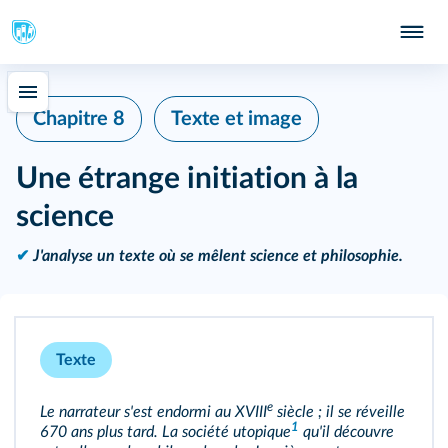
Chapitre 8
Texte et image
Une étrange initiation à la
science
✔
J'analyse un texte où se mêlent science et philosophie.
Texte
e
Le narrateur s'est endormi au XVIII
siècle ; il se réveille
1
670 ans plus tard. La société
utopique
qu'il découvre