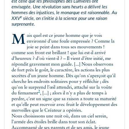
est celle que les philosophes des Lumières ont
envisagée. Une révolution sans heurts a délivré les
hommes des injustices, le monarque est raisonnable. Au
e
XXV
siècle, on s'initie à la science pour une raison
surprenante.
Mais quel est ce jeune homme que je vois
environné d'une foule empressée ? Comme la
joie se peint dans tous ses mouvements !
comme son front est brillant ! que lui est-il arrivé
d'heureux ? d'où vient-il ? – Il vient d'être initié, me
répondit gravement mon guide. [...] Nous observons
de fort près le goût, le caractère, les actions les plus
secrètes d'un jeune homme. Dès qu'on s'aperçoit qu'il
cherche les endroits solitaires pour y réfléchir ; dès
qu'on le surprend l'œil attendri, attaché sur la voûte
2
du
firmament
, [...] ; alors il n'y a plus de temps à
perdre, c'est un signe que sa raison a toute sa maturité
et qu'elle peut recevoir avec fruit le développement des
merveilles que le Créateur a opérées.
Nous choisissons une nuit où, dans un ciel serein,
l'armée des étoiles brille dans tout son éclat.
Accompagné de ses parents et de ses amis, le jeune