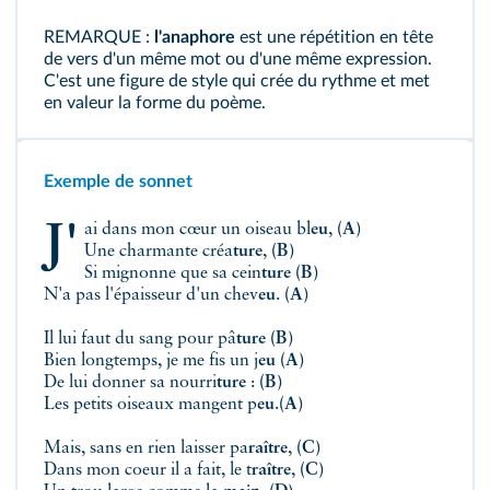
REMARQUE :
l'anaphore
est une répétition en tête
de vers d'un même mot ou d'une même expression.
C'est une figure de style qui crée du rythme et met
en valeur la forme du poème.
Exemple de sonnet
J'ai dans mon cœur un oiseau bl
eu
,
(A)
Une charmante créa
ture
,
(B)
Si mignonne que sa cein
ture
(B)
N'a pas l'épaisseur d'un chev
eu
.
(A)
Il lui faut du sang pour pâ
ture
(B)
Bien longtemps, je me fis un j
eu
(A)
De lui donner sa nourri
ture
:
(B)
Les petits oiseaux mangent p
eu
.
(A)
Mais, sans en rien laisser pa
raître
,
(C)
Dans mon coeur il a fait, le t
raître
,
(C)