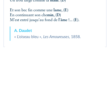
Un trou large comme la
main
.
(D)
Et son bec fin comme une
lame
,
(E)
En continuant son che
min
,
(D)
M'est entré jusqu'au fond de
l'âme
!...
(E)
.
A. Daudet
« L'oiseau bleu »,
Les Amoureuses
, 1858.