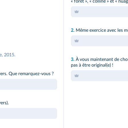
« forêt », « colline » et « nuag
2.
Même exercice avec les mots
e, 2015.
3.
À vous maintenant de choi
pas à être original(e) !
vers. Que remarquez-vous ?
ers).