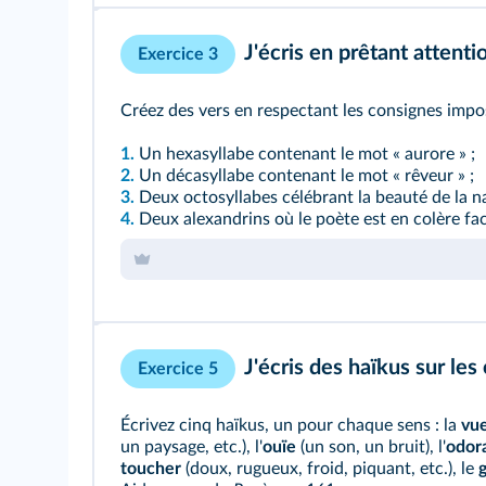
J'écris en prêtant attent
Exercice 3
Créez des vers en respectant les consignes impo
1.
Un hexasyllabe contenant le mot « aurore » ;
2.
Un décasyllabe contenant le mot « rêveur » ;
3.
Deux octosyllabes célébrant la beauté de la na
4.
Deux alexandrins où le poète est en colère f
J'écris des haïkus sur les
Exercice 5
Écrivez cinq haïkus, un pour chaque sens : la
vu
un paysage, etc.), l'
ouïe
(un son, un bruit), l'
odor
toucher
(doux, rugueux, froid, piquant, etc.), le