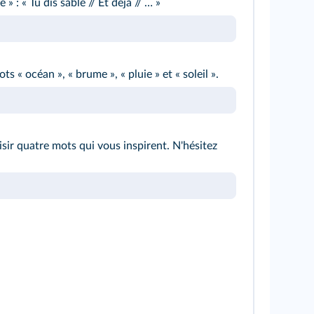
e » : « Tu dis sable // Et déjà // … »
 « océan », « brume », « pluie » et « soleil ».
sir quatre mots qui vous inspirent. N'hésitez