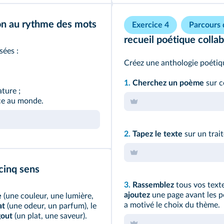
ion au rythme des mots
Exercice 4
Parcours
recueil poétique collab
sées :
Créez une anthologie poétiqu
1.
Cherchez un poème
sur c
ture ;
ace au monde.
2.
Tapez le texte
sur un trai
 cinq sens
3.
Rassemblez
tous vos text
ajoutez
une page avant les p
e
(une couleur, une lumière,
a motivé le choix du thème.
at
(une odeur, un parfum), le
gout
(un plat, une saveur).