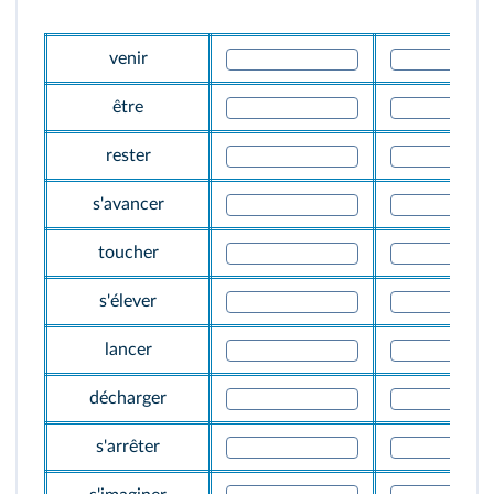
venir
être
rester
s'avancer
toucher
s'élever
lancer
décharger
s'arrêter