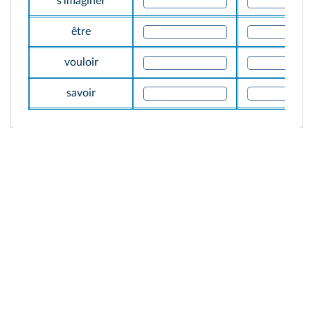
s'imaginer
être
vouloir
savoir