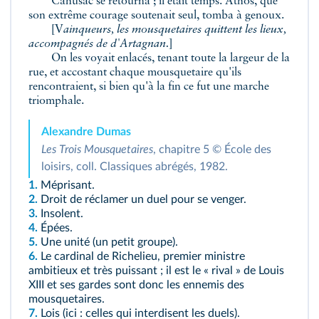
Cahusac se retourna ; il était temps. Athos, que
son extrême courage soutenait seul, tomba à genoux.
[V
ainqueurs, les mousquetaires quittent les lieux,
accompagnés de d'Artagnan.
]
On les voyait enlacés, tenant toute la largeur de la
rue, et accostant chaque mousquetaire qu'ils
rencontraient, si bien qu'à la fin ce fut une marche
triomphale.
Alexandre Dumas
Les Trois Mousquetaires
, chapitre 5 © École des
loisirs, coll. Classiques abrégés, 1982.
1.
Méprisant.
2.
Droit de réclamer un duel pour se venger.
3.
Insolent.
4.
Épées.
5.
Une unité (un petit groupe).
6.
Le cardinal de Richelieu, premier ministre
ambitieux et très puissant ; il est le « rival » de Louis
XIII et ses gardes sont donc les ennemis des
mousquetaires.
7.
Lois (ici : celles qui interdisent les duels).