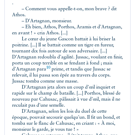
.
– Comment vous appelle-t-on, mon brave ? dit
Athos.
– D'Artagnan, monsieur.
– Eh bien, Athos, Porthos, Aramis et d'Artagnan,
en avant ! » cria Athos. [...]
Le cœur du jeune Gascon battait à lui briser la
poitrine. [...] Il se battait comme un tigre en fureur,
tournant dix fois autour de son adversaire. [...]
D'Artagnan redoubla d'agilité. Jussac, voulant en finir,
porta un coup terrible en se fendant à fond ; mais
10
d'Artagnan
para
prime, et tandis que Jussac se
relevait, il lui passa son épée au travers du corps.
Jussac tomba comme une masse.
D'Artagnan jeta alors un coup d'œil inquiet et
rapide sur le champ de bataille. [...] Porthos, blessé de
nouveau par Cahusac, pâlissait à vue d'œil, mais il ne
reculait pas d'une semelle.
D'Artagnan, selon les lois du duel de cette
époque, pouvait secourir quelqu'un. Il fit un bond, et
tomba sur le flanc de Cahusac, en criant : « À moi,
monsieur le garde, je vous tue ! »