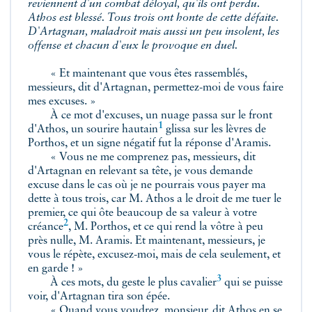
reviennent d'un combat déloyal, qu'ils ont perdu.
Athos est blessé. Tous trois ont honte de cette défaite.
D'Artagnan, maladroit mais aussi un peu insolent, les
offense et chacun d'eux le provoque en duel.
« Et maintenant que vous êtes rassemblés,
messieurs, dit d'Artagnan, permettez-moi de vous faire
mes excuses. »
À ce mot d'excuses, un nuage passa sur le front
1
d'Athos, un sourire
hautain
glissa sur les lèvres de
Porthos, et un signe négatif fut la réponse d'Aramis.
« Vous ne me comprenez pas, messieurs, dit
d'Artagnan en relevant sa tête, je vous demande
excuse dans le cas où je ne pourrais vous payer ma
dette à tous trois, car M. Athos a le droit de me tuer le
premier, ce qui ôte beaucoup de sa valeur à votre
2
créance
, M. Porthos, et ce qui rend la vôtre à peu
près nulle, M. Aramis. Et maintenant, messieurs, je
vous le répète, excusez-moi, mais de cela seulement, et
en garde ! »
3
À ces mots, du geste le plus
cavalier
qui se puisse
voir, d'Artagnan tira son épée.
« Quand vous voudrez, monsieur, dit Athos en se