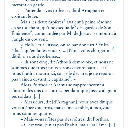
mettant en garde.
– J'attendais vos ordres », dit d'Artagnan en
croisant le fer.
4
Mais les deux
rapières
avaient à peine résonné
5
en se touchant, qu'une
escouade
des gardes de
Son
6
Éminence
, commandée par M. de Jussac, se montra à
l'angle du couvent.
« Holà ! cria Jussac, on se bat donc ici ? Et les
7
8
édits
, qu'en faites-vous ? [...] Nous vous
chargerons
,
dit-il, si vous désobéissez. »
« Ils sont cinq, dit Athos à demi-voix, et nous ne
sommes que trois ; nous serons encore battus, et il
nous faudra mourir ici, car je le déclare, je ne reparais
9
pas vaincu devant le
capitaine
. »
Alors Porthos et Aramis se rapprochèrent à
l'instant les uns des autres, pendant que Jussac alignait
ses soldats. [...]
« Messieurs, dit [d'Artagnan], vous avez dit que
vous n'étiez que trois, mais il me semble, à moi, que
nous sommes quatre.
– Mais vous n'êtes pas des nôtres, dit Porthos.
– C'est vrai, je n'ai pas l'habit, mais j'ai l'âme. [...]