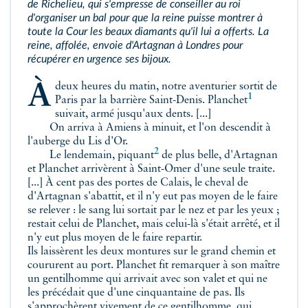
de Richelieu, qui s'empresse de conseiller au roi
d'organiser un bal pour que la reine puisse montrer à
toute la Cour les beaux diamants qu'il lui a offerts. La
reine, affolée, envoie d'Artagnan à Londres pour
récupérer en urgence ses bijoux.
À deux heures du matin, notre aventurier sortit de
1
Paris par la barrière Saint-Denis.
Planchet
suivait, armé jusqu'aux dents. [...]
On arriva à Amiens à minuit, et l'on descendit à
l'auberge du Lis d'Or.
2
Le lendemain,
piquant
de plus belle, d'Artagnan
et Planchet arrivèrent à Saint-Omer d'une seule traite.
[...] À cent pas des portes de Calais, le cheval de
d'Artagnan s'abattit, et il n'y eut pas moyen de le faire
se relever : le sang lui sortait par le nez et par les yeux ;
restait celui de Planchet, mais celui-là s'était arrêté, et il
n'y eut plus moyen de le faire repartir.
Ils laissèrent les deux montures sur le grand chemin et
coururent au port. Planchet fit remarquer à son maître
un gentilhomme qui arrivait avec son valet et qui ne
les précédait que d'une cinquantaine de pas. Ils
s'approchèrent vivement de ce gentilhomme, qui