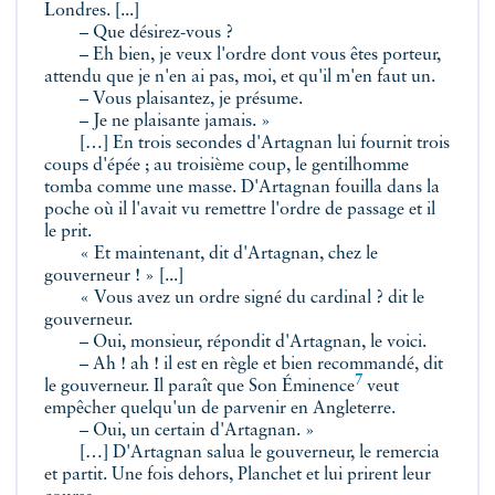
Londres. [...]
– Que désirez-vous ?
– Eh bien, je veux l'ordre dont vous êtes porteur,
attendu que je n'en ai pas, moi, et qu'il m'en faut un.
– Vous plaisantez, je présume.
– Je ne plaisante jamais. »
[…] En trois secondes d'Artagnan lui fournit trois
coups d'épée ; au troisième coup, le gentilhomme
tomba comme une masse. D'Artagnan fouilla dans la
poche où il l'avait vu remettre l'ordre de passage et il
le prit.
« Et maintenant, dit d'Artagnan, chez le
gouverneur ! » [...]
« Vous avez un ordre signé du cardinal ? dit le
gouverneur.
– Oui, monsieur, répondit d'Artagnan, le voici.
– Ah ! ah ! il est en règle et bien recommandé, dit
7
le gouverneur. Il paraît que
Son Éminence
veut
empêcher quelqu'un de parvenir en Angleterre.
– Oui, un certain d'Artagnan. »
[…] D'Artagnan salua le gouverneur, le remercia
et partit. Une fois dehors, Planchet et lui prirent leur