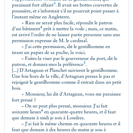
3
paraissait fort
affairé
. Il avait ses bottes couvertes de
poussière, et s'informait s'il ne pourrait point passer à
l'instant même en Angleterre.
« Rien ne serait plus facile, répondit le patron
4
d'un
bâtiment
prêt à mettre la voile ; mais, ce matin,
est arrivé l'ordre de ne laisser partir personne sans une
permission expresse de M. le cardinal.
– J'ai cette permission, dit le gentilhomme en
tirant un papier de sa poche, la voici.
– Faites-la viser par le gouverneur du port, dit le
5
patron, et donnez-moi la
préférence
.
[...] D'Artagnan et Planchet suivirent le gentilhomme.
Une fois hors de la ville, d'Artagnan pressa le pas et
rejoignit le gentilhomme comme il entrait dans un petit
bois.
« Monsieur, lui dit d'Artagnan, vous me paraissez
fort pressé ?
– On ne peut plus pressé, monsieur. J'ai fait
6
soixante lieues
en quarante-quatre heures, et il faut
que demain à midi je sois à Londres.
– J'ai fait le même chemin en quarante heures et il
faut que demain à dix heures du matin je sois à