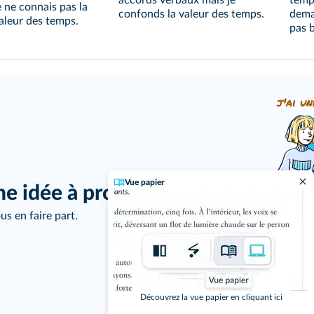
accords verbaux mais je
temp
e ne connais pas la
confonds la valeur des temps.
dema
aleur des temps.
pas b
j'ai un
Vue papier
ne idée à proposer ?
us en faire part.
Découvrez la vue papier en cliquant ici