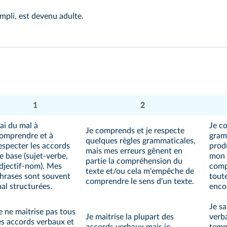
ompli, est devenu adulte.
1
2
'ai du mal à
Je c
Je comprends et je respecte
omprendre et à
gramm
quelques règles grammaticales,
especter les accords
produ
mais mes erreurs gênent en
e base (sujet-verbe,
mon 
partie la compréhension du
djectif-nom). Mes
comp
texte et/ou cela m'empêche de
hrases sont souvent
toute
comprendre le sens d'un texte.
al structurées.
enco
Je sa
e ne maitrise pas tous
Je maitrise la plupart des
verba
es accords verbaux et