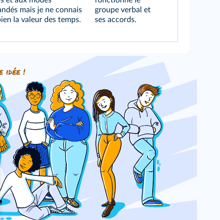
s et aux modes
fonctionne le
ndés mais je ne connais
groupe verbal et
ien la valeur des temps.
ses accords.
e idée !