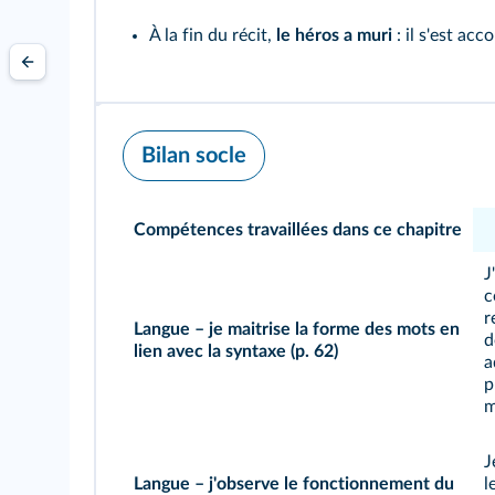
À la fin du récit,
le héros a muri
: il s'est acc
Bilan socle
Compétences travaillées dans ce chapitre
J
c
r
Langue – je maitrise la forme des mots en
d
lien avec la syntaxe
(p. 62)
a
p
m
J
Langue – j'observe le fonctionnement du
l