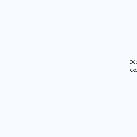
166
Déb
exc