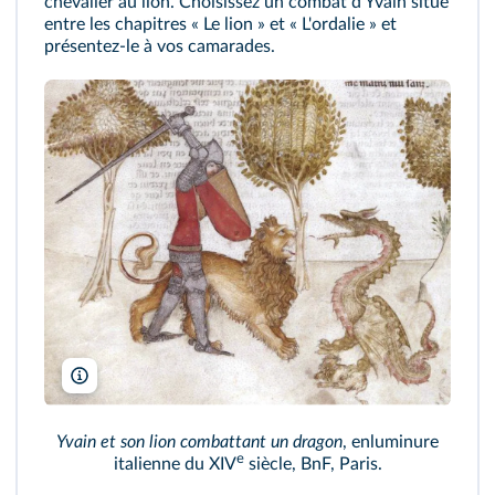
chevalier au lion. Choisissez un combat d'Yvain situé
entre les chapitres « Le lion » et « L'ordalie » et
présentez-le à vos camarades.
Cliquez sur le bouton pour vous enregistrer !
SNAAAAKE!!/Wikimedia
Yvain et son lion combattant un dragon
, enluminure
e
italienne du XIV
siècle, BnF, Paris.