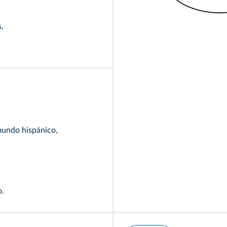
,
mundo hispánico,
o.