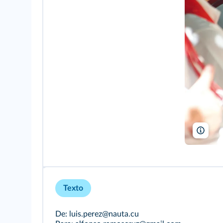
J Mar
Texto
De: luis.perez@nauta.cu